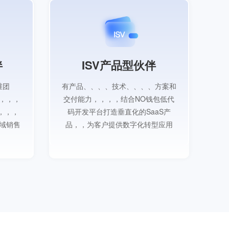
伴
ISV产品型伙伴
维团
有产品、、、、技术、、、、方案和
有
，，，，
交付能力，，，，结合NO钱包低代
交
，，，
码开发平台打造垂直化的SaaS产
的
领域销售
品，，为客户提供数字化转型应用