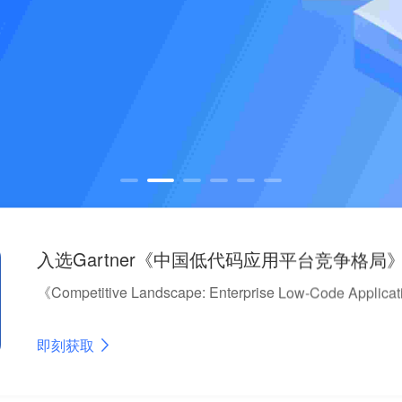
入选Forrester《中国
《The State of Low-Code Platfor
即刻获取